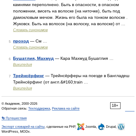
камнями переполнено. Быть в опасности, в опасном
положении, висеть на волоске (на ниточке), быть под
дамокловым мечом. Жизнь его была на тонком волоске .
Жуковск. Быть на волосок (на волоску, на волоске) от …
Словарь синонимов
проход
— См …
5
Словарь синонимов
Бушатлия, Махмуд
— Кара Махмуд Бушатлия …
6
Википедия
Трейнсёрфинг
— Трейнсёрферы на поезде в Бангладеш
7
Трейнсёрфинг (от англ.&#160;train …
Википедия
© Академик, 2000-2026
18+
Обратная связь:
Техподдержка
,
Реклама на сайте
👣 Путешествия
Экспорт словарей на сайты
, сделанные на PHP,
Joomla,
Drupal,
WordPress, MODx.