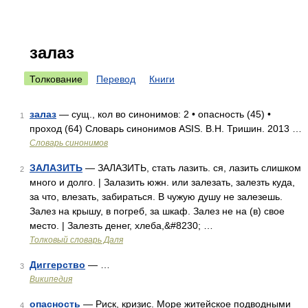
залаз
Толкование
Перевод
Книги
залаз
— сущ., кол во синонимов: 2 • опасность (45) •
1
проход (64) Словарь синонимов ASIS. В.Н. Тришин. 2013 …
Словарь синонимов
ЗАЛАЗИТЬ
— ЗАЛАЗИТЬ, стать лазить. ся, лазить слишком
2
много и долго. | Залазить южн. или залезать, залезть куда,
за что, влезать, забираться. В чужую душу не залезешь.
Залез на крышу, в погреб, за шкаф. Залез не на (в) свое
место. | Залезть денег, хлеба,&#8230; …
Толковый словарь Даля
Диггерство
— …
3
Википедия
опасность
— Риск, кризис. Море житейское подводными
4